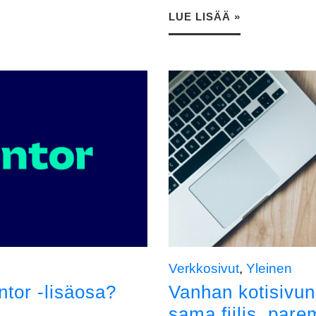
LUE LISÄÄ »
Verkkosivut
,
Yleinen
tor -lisäosa?
Vanhan kotisivun
sama fiilis, pare