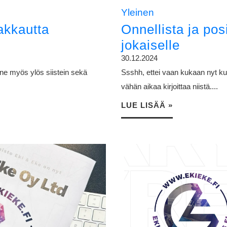
Yleinen
rakkautta
Onnellista ja pos
jokaiselle
30.12.2024
änne myös ylös siistein sekä
Ssshh, ettei vaan kukaan nyt kuu
vähän aikaa kirjoittaa niistä....
LUE LISÄÄ »