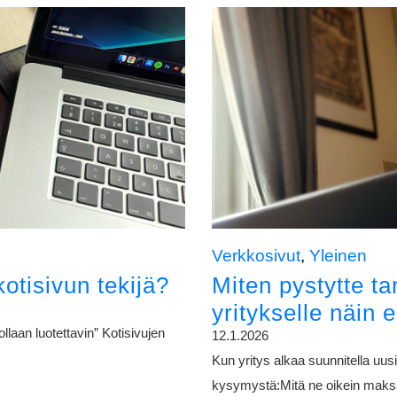
Verkkosivut
,
Yleinen
kotisivun tekijä?
Miten pystytte ta
yritykselle näin e
llaan luotettavin” Kotisivujen
12.1.2026
Kun yritys alkaa suunnitella uusi
kysymystä:Mitä ne oikein maksav