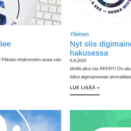
Yleinen
lee
Nyt olis digimai
hakusessa
! Pitkään ehdimmekin asiaa vain
6.8.2024
Meillä alkoi siis REKRY! On aik
töiksi digimainonnan ammattilais
LUE LISÄÄ »