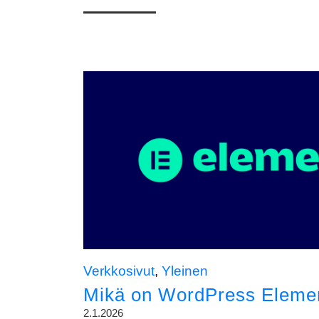
Verkkosivut
,
Yleinen
Mikä on WordPress Elemen
2.1.2026