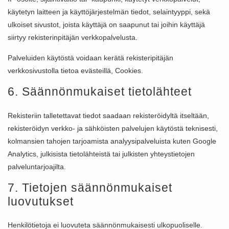
käytetyn laitteen ja käyttöjärjestelmän tiedot, selaintyyppi, sekä
ulkoiset sivustot, joista käyttäjä on saapunut tai joihin käyttäjä
siirtyy rekisterinpitäjän verkkopalvelusta.
Palveluiden käytöstä voidaan kerätä rekisteripitäjän
verkkosivustolla tietoa evästeillä, Cookies.
6. Säännönmukaiset tietolähteet
Rekisteriin talletettavat tiedot saadaan rekisteröidyltä itseltään,
rekisteröidyn verkko- ja sähköisten palvelujen käytöstä teknisesti,
kolmansien tahojen tarjoamista analyysipalveluista kuten Google
Analytics, julkisista tietolähteistä tai julkisten yhteystietojen
palveluntarjoajilta.
7. Tietojen säännönmukaiset
luovutukset
Henkilötietoja ei luovuteta säännönmukaisesti ulkopuoliselle.