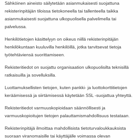
Sähköinen aineisto säilytetään asianmukaisesti suojattuna
rekisterinpitäjän tiloissa tietokoneella tai tallenteella taikka
asianmukaisesti suojattuna ulkopuolisella palvelimella tai
palvelussa.
Henkilötietojen käsittelyyn on oikeus niillä rekisterinpitäjän
henkilökuntaan kuuluvilla henkilöillä, jotka tarvitsevat tietoja
työtehtäviensä suorittamiseen.
Rekisteritiedot on suojattu organisaation ulkopuolisilta teknisillä
ratkaisuilla ja sovelluksilla.
Luottamuksellisten tietojen, kuten pankki- ja luottokorttitietojen
keräämisessä ja siirtämisessä käytetään SSL -suojattua yhteyttä.
Rekisteritiedot varmuuskopioidaan säännöllisesti ja
varmuuskopioitujen tietojen palauttamismahdollisuus testataan.
Rekisterinpitäjä ilmoittaa mahdollisista tietoturvaloukkauksista
suoraan viranomaisille tai käyttäjälle voimassa olevan