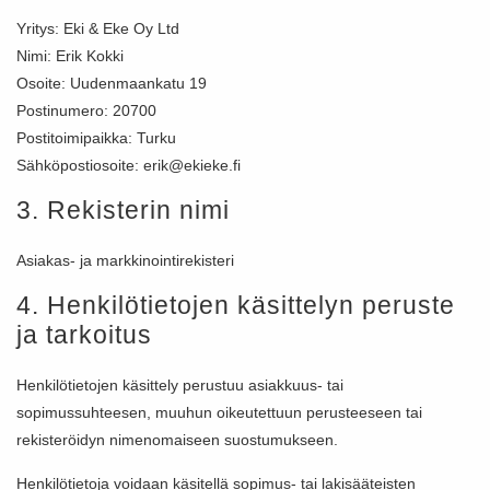
Yritys: Eki & Eke Oy Ltd
Nimi: Erik Kokki
Osoite: Uudenmaankatu 19
Postinumero: 20700
Postitoimipaikka: Turku
Sähköpostiosoite: erik@ekieke.fi
3. Rekisterin nimi
Asiakas- ja markkinointirekisteri
4. Henkilötietojen käsittelyn peruste
ja tarkoitus
Henkilötietojen käsittely perustuu asiakkuus- tai
sopimussuhteesen, muuhun oikeutettuun perusteeseen tai
rekisteröidyn nimenomaiseen suostumukseen.
Henkilötietoja voidaan käsitellä sopimus- tai lakisääteisten