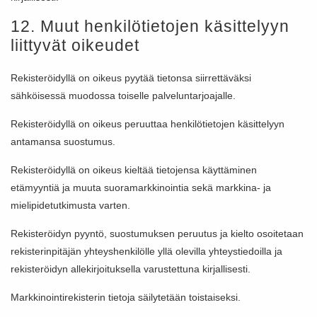
12. Muut henkilötietojen käsittelyyn
liittyvät oikeudet
Rekisteröidyllä on oikeus pyytää tietonsa siirrettäväksi
sähköisessä muodossa toiselle palveluntarjoajalle.
Rekisteröidyllä on oikeus peruuttaa henkilötietojen käsittelyyn
antamansa suostumus.
Rekisteröidyllä on oikeus kieltää tietojensa käyttäminen
etämyyntiä ja muuta suoramarkkinointia sekä markkina- ja
mielipidetutkimusta varten.
Rekisteröidyn pyyntö, suostumuksen peruutus ja kielto osoitetaan
rekisterinpitäjän yhteyshenkilölle yllä olevilla yhteystiedoilla ja
rekisteröidyn allekirjoituksella varustettuna kirjallisesti.
Markkinointirekisterin tietoja säilytetään toistaiseksi.