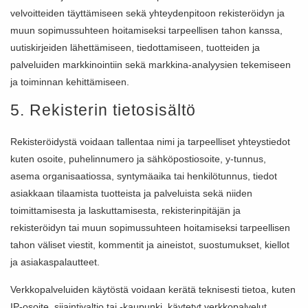
velvoitteiden täyttämiseen sekä yhteydenpitoon rekisteröidyn ja
muun sopimussuhteen hoitamiseksi tarpeellisen tahon kanssa,
uutiskirjeiden lähettämiseen, tiedottamiseen, tuotteiden ja
palveluiden markkinointiin sekä markkina-analyysien tekemiseen
ja toiminnan kehittämiseen.
5. Rekisterin tietosisältö
Rekisteröidystä voidaan tallentaa nimi ja tarpeelliset yhteystiedot
kuten osoite, puhelinnumero ja sähköpostiosoite, y-tunnus,
asema organisaatiossa, syntymäaika tai henkilötunnus, tiedot
asiakkaan tilaamista tuotteista ja palveluista sekä niiden
toimittamisesta ja laskuttamisesta, rekisterinpitäjän ja
rekisteröidyn tai muun sopimussuhteen hoitamiseksi tarpeellisen
tahon väliset viestit, kommentit ja aineistot, suostumukset, kiellot
ja asiakaspalautteet.
Verkkopalveluiden käytöstä voidaan kerätä teknisesti tietoa, kuten
IP-osoite, sijaintivaltio tai -kaupunki, käytetyt verkkopalvelut,