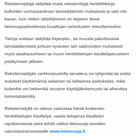
Rekisterinpitäjä säilyttää muita rekisteröityjä henkilötietoja
kulloinkin voimassaolevan lainsäädännön mukaisesti ja vain niin
kauan, kuin niiden säilyttäminen on tarpeen tässä
tietosuojaselosteessa kuvattujen tarkoitusten toteuttamiseksi.
Tietoja voidaan säilyttää kirjanpito-, tai muusta pakottavasta
lainsäädännöstä johtuen kyseisen lain säännösten mukaisesti
myös asiakassuhteen tai muun henkilötietojen käsittelyperusteen
päättymisen jälkeen.
Rekisterinpitäjän verkkosivustolla vieraileva voi tyhjentää tai estää
evästeet käyttämänsä selaimen tai laitteensa asetuksista, mikä
kuitenkin voi heikentää sivuston käyttäjäkokemusta tai aiheuttaa
toimintahäiriöitä.
Rekisteröidyllä on oikeus vastustaa häntä koskevien
henkilötietojen käsittelyä, vaatia tietojensa käsittelyn
rajoittamisesta sekä tehdä valitus tietosuoja-asioiden
valvontaviranomaiselle
www.tietosuoja.fi
.